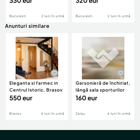
330 eur
320 eur
Bucuresti
2 luni în urmă
Bucuresti
2 luni în urmă
Anunturi similare
Eleganta si farmec in
Garsonieră de închiriat,
Centrul Istoric, Brasov
lângă sala sporturilor
550 eur
160 eur
Brasov
6 luni în urmă
Zalau
6 luni în urmă