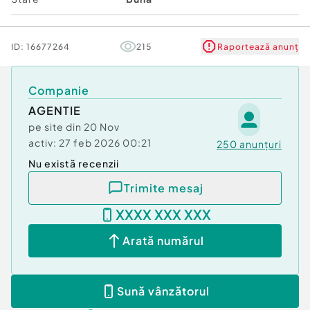
ID:
16677264
215
Raportează anunț
Companie
AGENTIE
pe site din
20 Nov
activ:
27 feb 2026 00:21
250
anunțuri
Nu există recenzii
Trimite mesaj
XXXX XXX XXX
Arată numărul
Sună vânzătorul