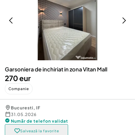
Locuri de munca
Utilaje agricole si industriale
Servicii
Piese auto si accesorii
Animale de companie
Dacia Duster
Afaceri și echipamente profesionale
Inchiriere Bunuri si Vehicule
Garsoniera de inchiriat in zona Vitan Mall
270 eur
Companie
Bucuresti
,
IF
31.05.2026
Număr de telefon
validat
Salvează la favorite