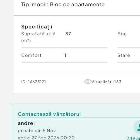
Tip imobil:
Bloc de apartamente
Specificații
Suprafață utilă
37
Etaj
(m²)
Comfort
1
Stare
ID:
16675121
Vizualizări:
183
Contactează vânzătorul
andrei
pe site din
5 Nov
activ:
27 feb 2026 00:20
249
a