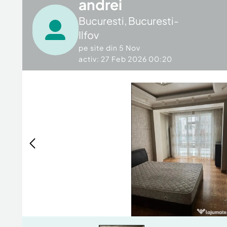
andrei
Bucuresti
,
Bucuresti-
Ilfov
pe site din
5 Nov
activ: 27 Feb 2026 00:20