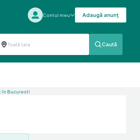
Adaugă anunț
Contul meu
Caută
t în Bucuresti