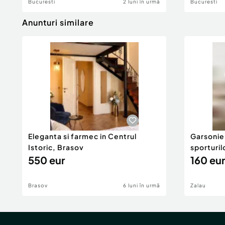
Bucuresti
2 luni în urmă
Bucuresti
Anunturi similare
Eleganta si farmec in Centrul
Garsonier
Istoric, Brasov
sporturil
550 eur
160 eur
Brasov
6 luni în urmă
Zalau