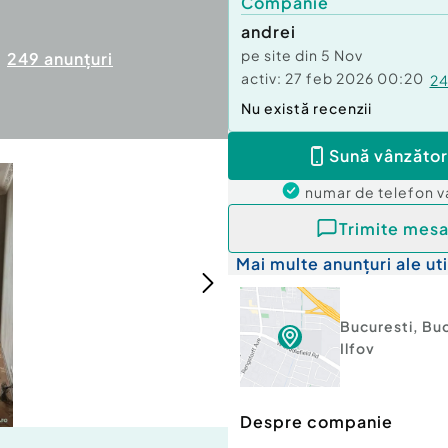
Companie
andrei
pe site din
5 Nov
249
anunțuri
activ:
27 feb 2026 00:20
2
Nu există recenzii
Sună vânzător
numar de telefon
v
Trimite mesa
Mai multe anunțuri ale uti
Bucuresti
,
Buc
Ilfov
Despre companie