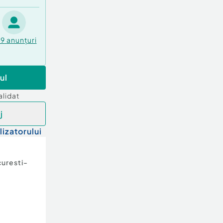
49
anunțuri
ul
alidat
j
lizatorului
uresti-