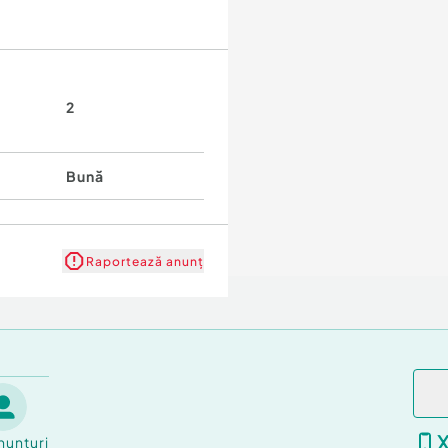
2
Bună
Raportează anunț
nunțuri