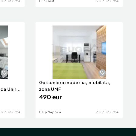
2 luni în urmă
Bucuresti
2 luni în urmă
Garsoniera moderna, mobilata,
da Unirii
zona UMF
490 eur
6 luni în urmă
Cluj-Napoca
6 luni în urmă