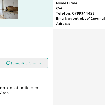
Nume Firma:
Cui:
Telefon:
0799344428
Email:
agentiebuc12@gmai
Adresa:
Salvează la favorite
7 mp, constructie bloc
Vitan.