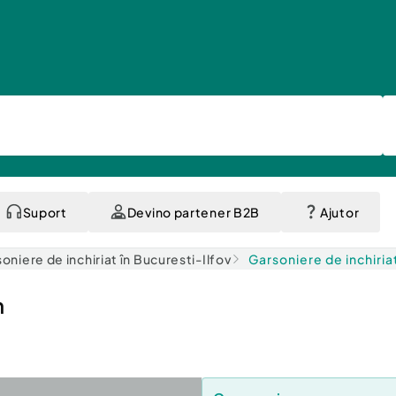
Suport
Devino partener B2B
Ajutor
oniere de inchiriat în Bucuresti-Ilfov
Garsoniere de inchiria
n