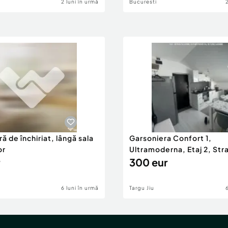
2 luni în urmă
Bucuresti
ă de închiriat, lângă sala
Garsoniera Confort 1,
or
Ultramoderna, Etaj 2, Stra
2
300 eur
6 luni în urmă
Targu Jiu