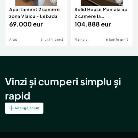
Apartament 2 camere
Solid House Mamaia ap
zona Vlaicu - Lebada
2 camere la
69.000 eur
cheie,langa Mega
104.888 eur
Image
Arad
6 luni în urmă
Mamaia
6 luni în urmă
Vinzi și cumperi simplu și
rapid
Adaugă anunț