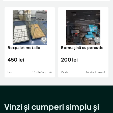
Locuri de munca
Utilaje agricole si industriale
Servicii
Piese auto si accesorii
Animale de companie
Dacia Duster
Afaceri și echipamente profesionale
Inchiriere Bunuri si Vehicule
Boxpalet metalic
Bormașină cu percutie
450 lei
200 lei
Iasi
13 zile în urmă
Vaslui
16 zile în urmă
Vinzi și cumperi simplu și