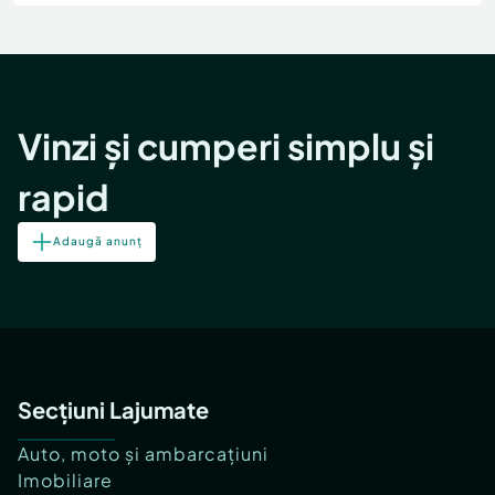
Locuri de munca
Utilaje agricole si industriale
Servicii
Piese auto si accesorii
Animale de companie
Dacia Duster
Afaceri și echipamente profesionale
Inchiriere Bunuri si Vehicule
Vinzi și cumperi simplu și
rapid
Adaugă anunț
Secțiuni Lajumate
Auto, moto și ambarcațiuni
Imobiliare