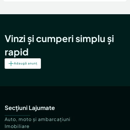
Locuri de munca
Utilaje agricole si industriale
Servicii
Piese auto si accesorii
Animale de companie
Dacia Duster
Afaceri și echipamente profesionale
Inchiriere Bunuri si Vehicule
Vinzi și cumperi simplu și
rapid
Adaugă anunț
Secțiuni Lajumate
Auto, moto și ambarcațiuni
Imobiliare