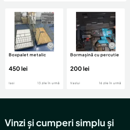
Locuri de munca
Utilaje agricole si industriale
Servicii
Piese auto si accesorii
Animale de companie
Dacia Duster
Afaceri și echipamente profesionale
Inchiriere Bunuri si Vehicule
Boxpalet metalic
Bormașină cu percutie
450 lei
200 lei
Iasi
13 zile în urmă
Vaslui
16 zile în urmă
Vinzi și cumperi simplu și