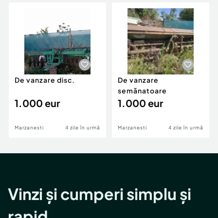
Locuri de munca
Utilaje agricole si industriale
Servicii
Piese auto si accesorii
Animale de companie
Dacia Duster
Afaceri și echipamente profesionale
Inchiriere Bunuri si Vehicule
De vanzare disc.
De vanzare
semănatoare
1.000 eur
1.000 eur
Marzanesti
4 zile în urmă
Marzanesti
4 zile în urmă
Vinzi și cumperi simplu și
rapid