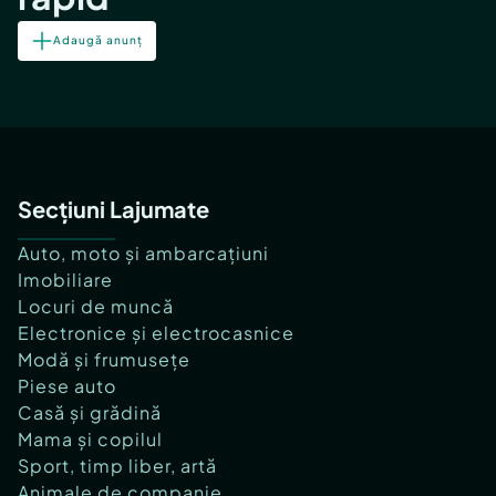
Adaugă anunț
Secțiuni Lajumate
Auto, moto și ambarcațiuni
Imobiliare
Locuri de muncă
Electronice și electrocasnice
Modă și frumusețe
Piese auto
Casă și grădină
Mama și copilul
Sport, timp liber, artă
Animale de companie