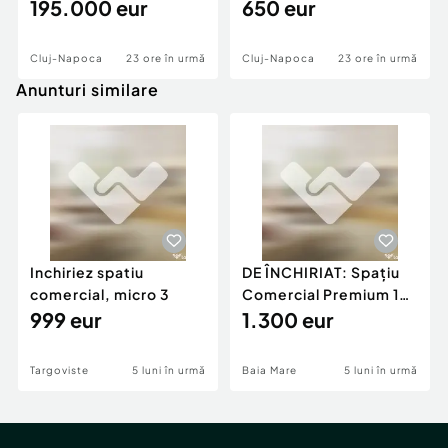
195.000 eur
650 eur
Cluj-Napoca
23 ore în urmă
Cluj-Napoca
23 ore în urmă
Anunturi similare
Inchiriez spatiu
DE ÎNCHIRIAT: Spațiu
comercial, micro 3
Comercial Premium 146
999 eur
mp – Vizibili
1.300 eur
Targoviste
5 luni în urmă
Baia Mare
5 luni în urmă