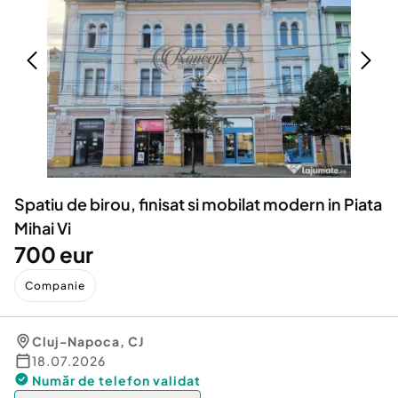
Locuri de munca
Utilaje agricole si industriale
Servicii
Piese auto si accesorii
Animale de companie
Dacia Duster
Afaceri și echipamente profesionale
Inchiriere Bunuri si Vehicule
Spatiu de birou, finisat si mobilat modern in Piata
Mihai Vi
700 eur
Companie
Cluj-Napoca
,
CJ
18.07.2026
Număr de telefon
validat