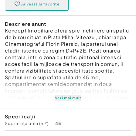
Salvează la favorite
Descriere anunt
Koncept Imobiliare ofera spre inchiriere un spatiu
de birou situat in Piata Mihai Viteazul, chiar langa
Cinematograful Florin Piersic, la parterul unei
cladiri istorice cu regim D+P+2E. Pozitionarea
centrala, intr-o zona cu trafic pietonal intens si
acces facil la mijloace de transport in comun, ii
confera vizibilitate si accesibilitate sporita.
Spatiul are o suprafata utila de 45 mp,
compartimentat semidecomandat in doua
incaperi, completat de un grup sanitar. Inaltimea
interioara de 4 metri si aportul generos de lumina
Vezi mai mult
naturala creeaza un cadru optim pentru
desfasurarea activitatilor de birou. Accesul
Specificații
pietonal si auto este asigurat, iar parcarea se
Suprafață utilă (m²)
45
poate face cu usurinta in zona. Biroul este finisat
modern, mobilat si utilat integral pentru activitate