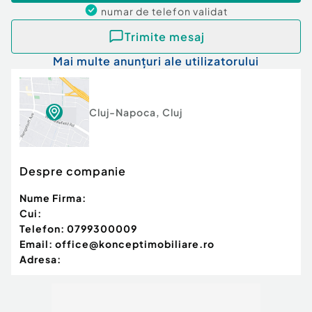
numar de telefon
validat
Clasă birouri:
A
Tip imobil:
Casă/Vilă
Trimite mesaj
Mai multe anunțuri ale utilizatorului
Cluj-Napoca
,
Cluj
Despre companie
Nume Firma:
Cui:
Telefon:
0799300009
Email:
office@konceptimobiliare.ro
Adresa: