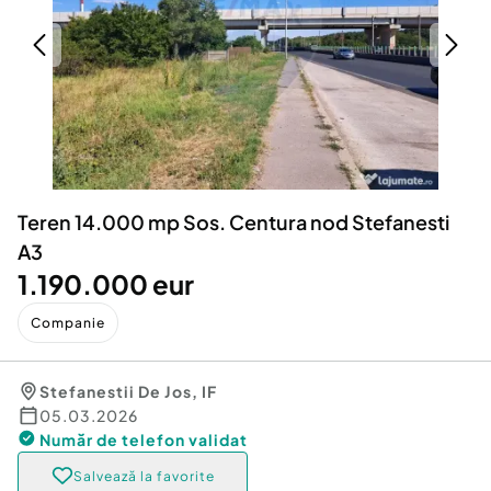
Locuri de munca
Utilaje agricole si industriale
Servicii
Piese auto si accesorii
Animale de companie
Dacia Duster
Afaceri și echipamente profesionale
Inchiriere Bunuri si Vehicule
Teren 14.000 mp Sos. Centura nod Stefanesti
A3
1.190.000 eur
Companie
Stefanestii De Jos
,
IF
05.03.2026
Număr de telefon
validat
Salvează la favorite