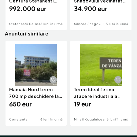
Centura Stefanesti
Snagovului vecinatate
nod A3
992.000 eur
Padurea Snagov
34.900 eur
Stefanestii De Jos
5 luni în urmă
Silistea Snagovului
5 luni în urmă
Anunturi similare
Mamaia Nord teren
Teren Ideal ferma
700 mp deschidere la
afacere industriala
D24 si D25
650 eur
deschidere 71 ml la
19 eur
DN2A
Constanta
6 luni în urmă
Mihail Kogalniceanu
6 luni în urmă