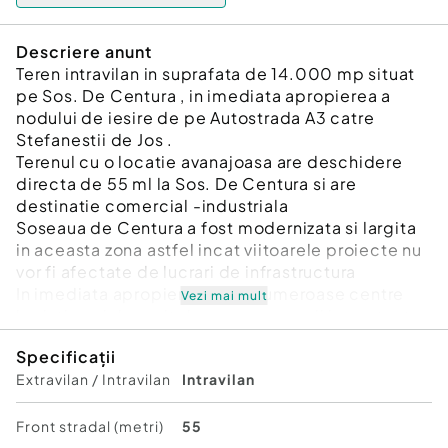
Descriere anunt
Teren intravilan in suprafata de 14.000 mp situat
pe Sos. De Centura , in imediata apropierea a
nodului de iesire de pe Autostrada A3 catre
Stefanestii de Jos .
Terenul cu o locatie avanajoasa are deschidere
directa de 55 ml la Sos. De Centura si are
destinatie comercial -industriala
Soseaua de Centura a fost modernizata si largita
in aceasta zona astfel incat viitoarele proiecte nu
vor fi afectate de lucrari de infrastructura
In imediata apropiere gasim numeroase centre
Vezi mai mult
logistice si depozitele unor companii importante
precum Mega Image , Emag , Fun Curier,
Specificații
Decathlon Logistic
Extravilan / Intravilan
Intravilan
Exista certificat de urbanism de informare emis in
20024
Terenul poate constitui o investitie interesanta
Front stradal (metri)
55
avand in vedere dezvoltarea accelerata a zonei pe