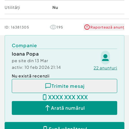
segmetul industrial comercial
Utilități
Nu
ID:
16381305
195
Raportează anunț
Companie
Ioana Popa
pe site din
13 Mar
activ:
10 feb 2026 21:14
22
anunțuri
Nu există recenzii
Trimite mesaj
XXXX XXX XXX
Arată numărul
Sună vânzătorul