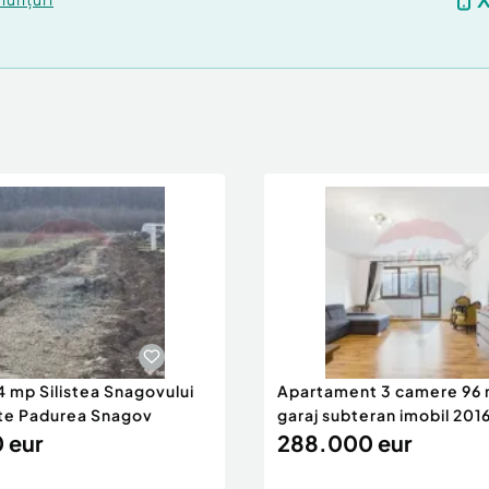
4 mp Silistea Snagovului
Apartament 3 camere 96 
te Padurea Snagov
garaj subteran imobil 2016
 eur
288.000 eur