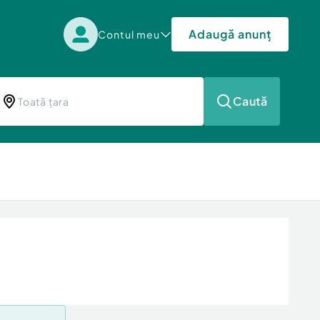
Adaugă anunț
Contul meu
Caută