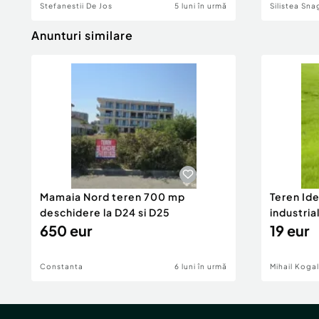
Stefanestii De Jos
5 luni în urmă
Silistea Sna
Anunturi similare
Mamaia Nord teren 700 mp
Teren Id
deschidere la D24 si D25
industria
650 eur
DN2A
19 eur
Constanta
6 luni în urmă
Mihail Koga