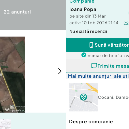
Companie
Ioana Popa
22
anunțuri
pe site din
13 Mar
activ:
10 feb 2026 21:14
22
Nu există recenzii
Sună vânzător
numar de telefon
v
Trimite mesa
Mai multe anunțuri ale uti
Cocani
,
Damb
Despre companie