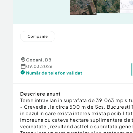
Companie
Cocani
,
DB
09.03.2026
Număr de telefon
validat
Descriere anunt
Teren intravilan in suprafata de 39.063 mp sit
- Crevedia , la circa 500 m de Sos. Bucuresti 
in cazul in care exista interes exista posibilita
impreuna cu cateva hectare suplimentare de te
vecinatate , rezultand astfel o suprafata gene
Terenul are un pret avantajos si se preteaza pe