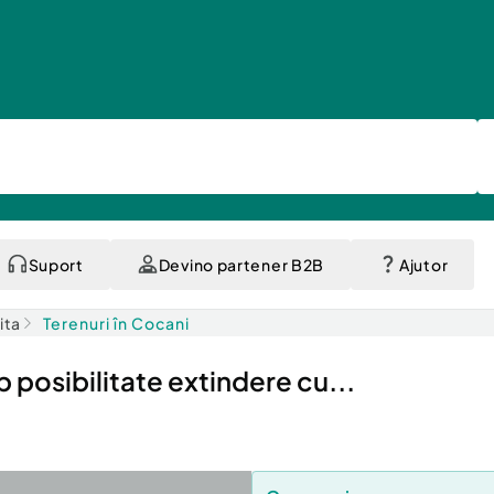
Suport
Devino partener B2B
Ajutor
ita
Terenuri în Cocani
posibilitate extindere cu...