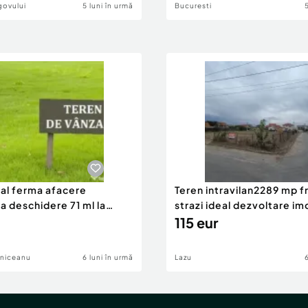
govului
5 luni în urmă
Bucuresti
eal ferma afacere
Teren intravilan2289 mp fr
la deschidere 71 ml la
strazi ideal dezvoltare im
115 eur
lniceanu
6 luni în urmă
Lazu