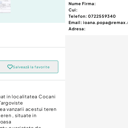
Nume Firma:
Cui:
Telefon:
0722559340
Email:
ioana.popa@remax.
Adresa:
Salvează la favorite
uat in localitatea Cocani
Targoviste
tea vanzarii acestui teren
ren , situate in
roasa
ntu o varietate de