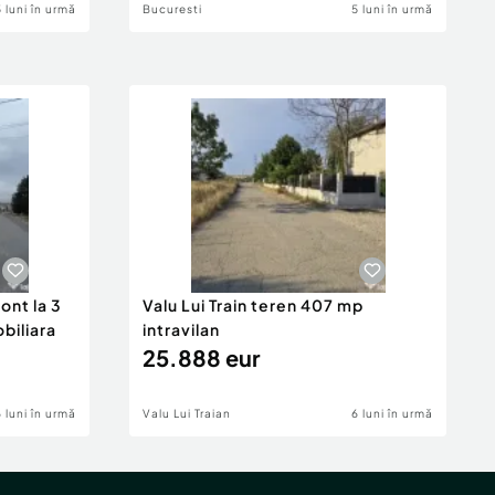
5 luni în urmă
Bucuresti
5 luni în urmă
ont la 3
Valu Lui Train teren 407 mp
obiliara
intravilan
25.888 eur
6 luni în urmă
Valu Lui Traian
6 luni în urmă