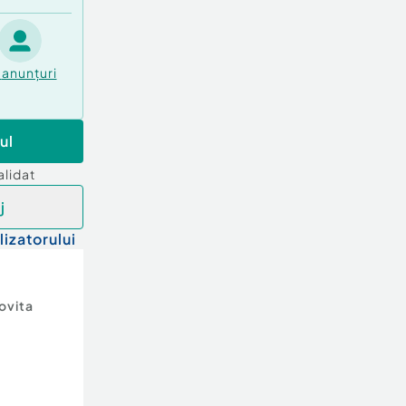
anunțuri
ul
alidat
j
lizatorului
ovita