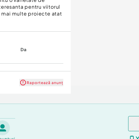
nteresanta pentru viitorul
a mai multe proiecte atat
Da
Raportează anunț
nunțuri