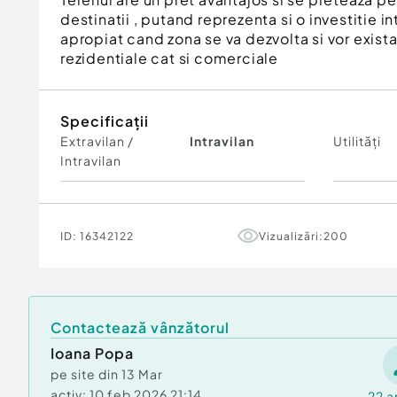
destinatii , putand reprezenta si o investitie i
apropiat cand zona se va dezvolta si vor exist
rezidentiale cat si comerciale
Specificații
Extravilan /
Intravilan
Utilități
Intravilan
ID:
16342122
Vizualizări:
200
Contactează vânzătorul
Ioana Popa
pe site din
13 Mar
activ:
10 feb 2026 21:14
22
a