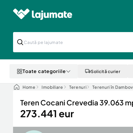
Toate categoriile
Solicită curier
Home
Imobiliare
Terenuri
Terenuri în Dambov
Teren Cocani Crevedia 39.063 mp 
273.441 eur