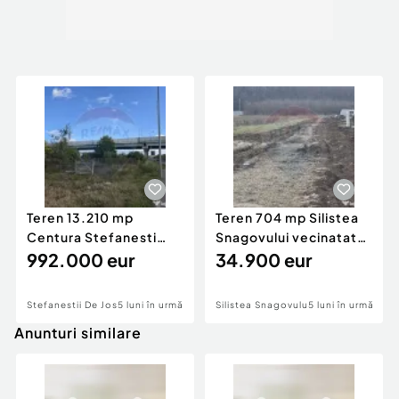
Teren 13.210 mp
Teren 704 mp Silistea
Centura Stefanesti
Snagovului vecinatate
nod A3
992.000 eur
Padurea Snagov
34.900 eur
Stefanestii De Jos
5 luni în urmă
Silistea Snagovului
5 luni în urmă
Anunturi similare