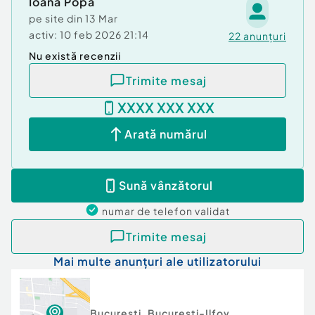
Ioana Popa
fiind situat in oras si avand acces imediat catre
pe site din
13 Mar
variate mijloace de transport .
activ:
10 feb 2026 21:14
22
anunțuri
Nu există recenzii
Suprafaţă totală: 350 m²
An finalizare construcție: 1970
Trimite mesaj
Vitrină: 2.0 m
XXXX XXX XXX
Stadiu construcţie:
Finalizat
Înălţime spaţiu: 4.3 m
Arată numărul
Număr încăperi: 4
Număr Grupuri Sanitare: 1
Posibilitate parcare: Da
Nr. locuri parcare:
2
Sună vânzătorul
Tip imobil:
Alte tipuri
numar de telefon
validat
Trimite mesaj
Mai multe anunțuri ale utilizatorului
Bucuresti
,
Bucuresti-Ilfov