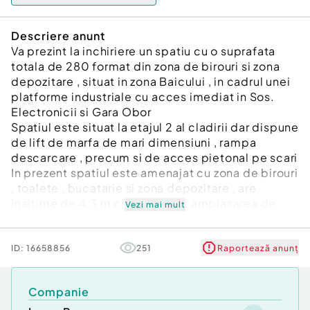
Descriere anunt
Va prezint la inchiriere un spatiu cu o suprafata
totala de 280 format din zona de birouri si zona
depozitare , situat in zona Baicului , in cadrul unei
platforme industriale cu acces imediat in Sos.
Electronicii si Gara Obor
Spatiul este situat la etajul 2 al cladirii dar dispune
de lift de marfa de mari dimensiuni , rampa
descarcare , precum si de acces pietonal pe scari
In prezent spatiul este amenajat cu zona de birouri
, toalete , bucatarie si zona depozitare , are
inaltime de 4.3 m care permite amplasarea de
Vezi mai mult
rafturi
In functie de activitatea viitoarului chirias spatiul
poate fi recompartimentat conform cerintelor si
ID:
16658856
251
Raportează anunț
se poate extinde si cu o suprafat supliemnatara
de 216 mp
Companie
Spatiul este ideal pentru activitati tip atelier, mica
productie , tipografie , distributie, depozitare