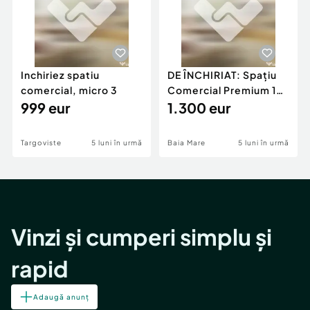
Inchiriez spatiu
DE ÎNCHIRIAT: Spațiu
comercial, micro 3
Comercial Premium 146
999 eur
mp – Vizibili
1.300 eur
Targoviste
5 luni în urmă
Baia Mare
5 luni în urmă
Vinzi și cumperi simplu și
rapid
Adaugă anunț