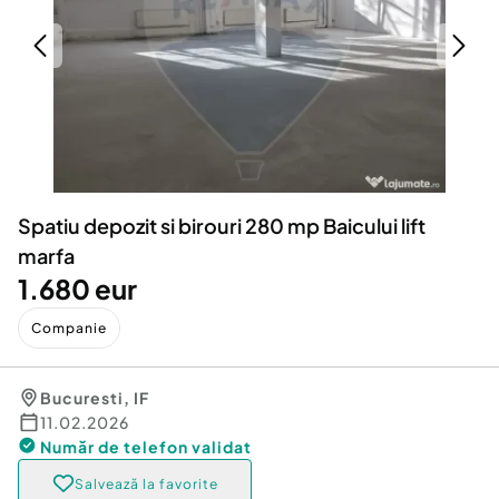
Locuri de munca
Utilaje agricole si industriale
Servicii
Piese auto si accesorii
Animale de companie
Dacia Duster
Afaceri și echipamente profesionale
Inchiriere Bunuri si Vehicule
Spatiu depozit si birouri 280 mp Baicului lift
marfa
1.680 eur
Companie
Bucuresti
,
IF
11.02.2026
Număr de telefon
validat
Salvează la favorite