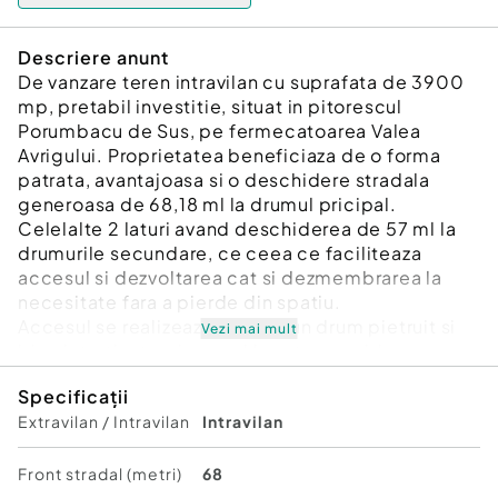
Descriere anunt
De vanzare teren intravilan cu suprafata de 3900
mp, pretabil investitie, situat in pitorescul
Porumbacu de Sus, pe fermecatoarea Valea
Avrigului. Proprietatea beneficiaza de o forma
patrata, avantajoasa si o deschidere stradala
generoasa de 68,18 ml la drumul pricipal.
Celelalte 2 laturi avand deschiderea de 57 ml la
drumurile secundare, ce ceea ce faciliteaza
accesul si dezvoltarea cat si dezmembrarea la
necesitate fara a pierde din spatiu.
Accesul se realizeaza usor pe un drum pietruit si
Vezi mai mult
bine intretinut, asigurand legatura rapida cu
proprietatea in orice sezon. Pentru aprovizionarea
Specificații
cu apa exista posibilitatea forarii unei fantani cu o
Extravilan / Intravilan
Intravilan
adancime de 5-7 metri, iar pentru sistemul de
canalizare se recomanda amplasarea unei fose
septice, asigurand astfel o gestionare adecvata a
Front stradal (metri)
68
apei uzate.