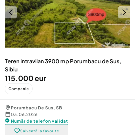
Locuri de munca
Utilaje agricole si industriale
Servicii
Piese auto si accesorii
Animale de companie
Dacia Duster
Afaceri și echipamente profesionale
Inchiriere Bunuri si Vehicule
Teren intravilan 3900 mp Porumbacu de Sus,
Sibiu
115.000 eur
Companie
Porumbacu De Sus
,
SB
03.06.2026
Număr de telefon
validat
Salvează la favorite