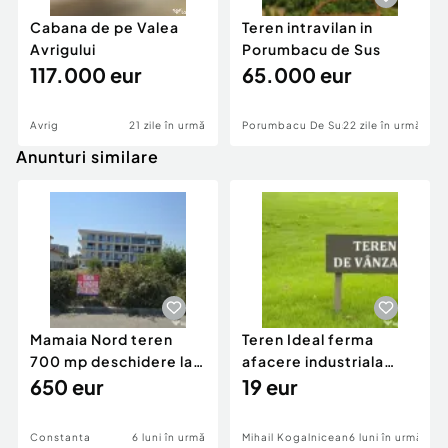
Cabana de pe Valea
Teren intravilan in
Avrigului
Porumbacu de Sus
117.000 eur
65.000 eur
Avrig
21 zile în urmă
Porumbacu De Sus
22 zile în urmă
Anunturi similare
Mamaia Nord teren
Teren Ideal ferma
700 mp deschidere la
afacere industriala
D24 si D25
650 eur
deschidere 71 ml la
19 eur
DN2A
Constanta
6 luni în urmă
Mihail Kogalniceanu
6 luni în urmă