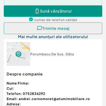
Sună vânzătorul
numar de telefon
validat
Trimite mesaj
Mai multe anunțuri ale utilizatorului
Porumbacu De Sus
,
Sibiu
Despre companie
Nume Firma:
Cui:
Telefon:
0752836292
Email:
andrei.cernomoret@atumimobiliare.ro
Adresa: