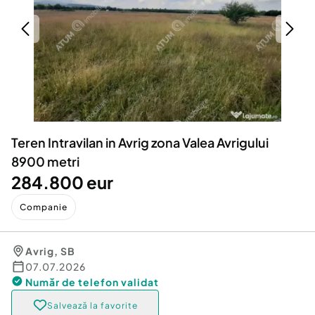
Locuri de munca
Utilaje agricole si industriale
Servicii
Piese auto si accesorii
Animale de companie
Dacia Duster
Afaceri și echipamente profesionale
Inchiriere Bunuri si Vehicule
Teren Intravilan in Avrig zona Valea Avrigului
8900 metri
284.800 eur
Companie
Avrig
,
SB
07.07.2026
Număr de telefon
validat
Salvează la favorite