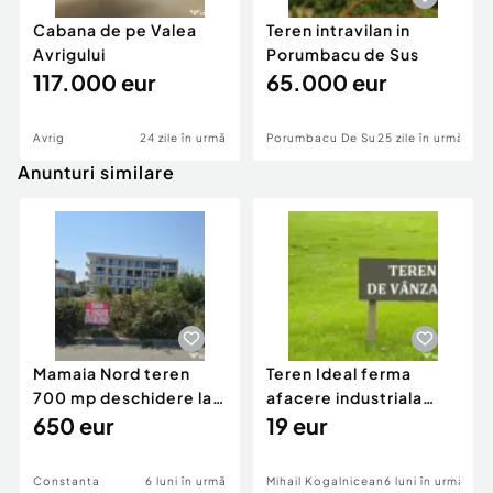
Cabana de pe Valea
Teren intravilan in
Avrigului
Porumbacu de Sus
117.000 eur
65.000 eur
Avrig
24 zile în urmă
Porumbacu De Sus
25 zile în urmă
Anunturi similare
Mamaia Nord teren
Teren Ideal ferma
700 mp deschidere la
afacere industriala
D24 si D25
650 eur
deschidere 71 ml la
19 eur
DN2A
Constanta
6 luni în urmă
Mihail Kogalniceanu
6 luni în urmă