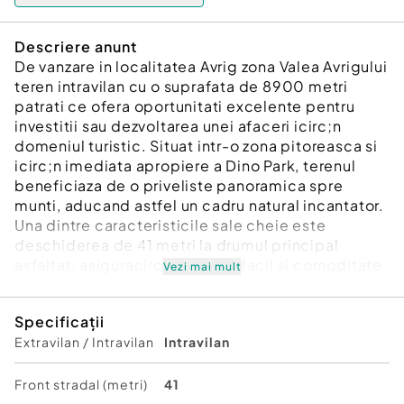
Descriere anunt
De vanzare in localitatea Avrig zona Valea Avrigului
teren intravilan cu o suprafata de 8900 metri
patrati ce ofera oportunitati excelente pentru
investitii sau dezvoltarea unei afaceri icirc;n
domeniul turistic. Situat intr-o zona pitoreasca si
icirc;n imediata apropiere a Dino Park, terenul
beneficiaza de o priveliste panoramica spre
munti, aducand astfel un cadru natural incantator.
Una dintre caracteristicile sale cheie este
deschiderea de 41 metri la drumul principal
asfaltat, asiguracirc;nd acces facil si comoditate
Vezi mai mult
pentru viitorii proprietari sau vizitatori. Terenul
este situat icirc;ntr-un punct avantajos al
Specificații
localitatii Avrig, beneficiind de utilitati la limita
Extravilan / Intravilan
Intravilan
proprietatii. Curentul electric si apa sunt deja
disponibile, iar icirc;n curacirc;nd se va avea
acces si la gaz. Aceste facilitati ofera un mare
Front stradal (metri)
41
avantaj icirc;n ceea ce priveste dezvoltarea si