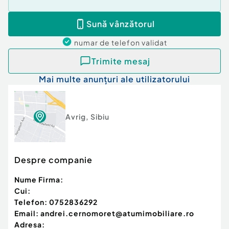
Sună vânzătorul
numar de telefon
validat
Trimite mesaj
Mai multe anunțuri ale utilizatorului
Avrig
,
Sibiu
Despre companie
Nume Firma:
Cui:
Telefon:
0752836292
Email:
andrei.cernomoret@atumimobiliare.ro
Adresa: