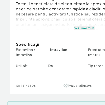
Terenul beneficiaza de electricitate la aproxi
ceea ce permite conectarea rapida a cladiril
necesare pentru activitati turistice sau reziden
In privinta aprovizionarii cu apa, terenul ofera
unei fantani, asigurand astfel resursa necesar
Vezi mai mult
de canalizare, se recomanda instalarea unei f
gestionarea corespunzatoare a deseurilor.
Proprietatea se afla in intravilanul orasului Avri
Specificații
oportunitate excelenta pentru investitie, fiind
Extravilan /
Intravilan
Front str
construirea unei pensiuni sau a unei case de v
Intravilan
(metri)
Pretul de achizitie este de 52.000 euro, nego
Utilități
Da
Tip teren
ID:
16143506
Vizualizări:
396