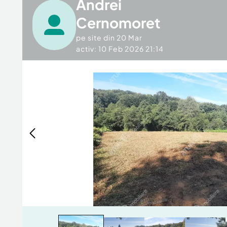
Andrei
Cernomoret
pe site din
20 Mar
activ: 10 Feb 2026 21:14