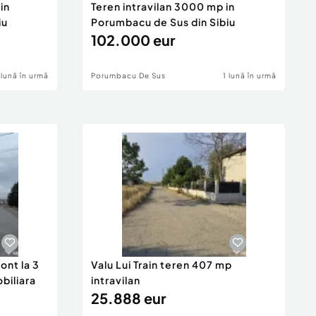
in
Teren intravilan 3000 mp in
iu
Porumbacu de Sus din Sibiu
102.000 eur
 lună în urmă
Porumbacu De Sus
1 lună în urmă
ont la 3
Valu Lui Train teren 407 mp
obiliara
intravilan
25.888 eur