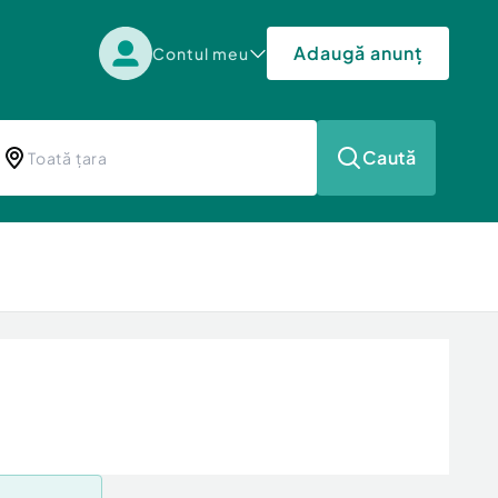
Adaugă anunț
Contul meu
Caută