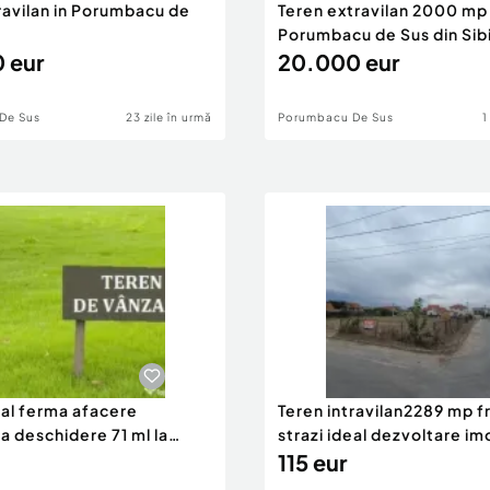
ravilan in Porumbacu de
Teren extravilan 2000 mp 
Porumbacu de Sus din Sib
 eur
20.000 eur
De Sus
23 zile în urmă
Porumbacu De Sus
1
eal ferma afacere
Teren intravilan2289 mp fr
la deschidere 71 ml la
strazi ideal dezvoltare im
115 eur