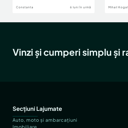
Constanta
6 luni în urmă
Mihail Koga
Vinzi și cumperi simplu și 
Secțiuni Lajumate
Auto, moto și ambarcațiuni
Imobiliare