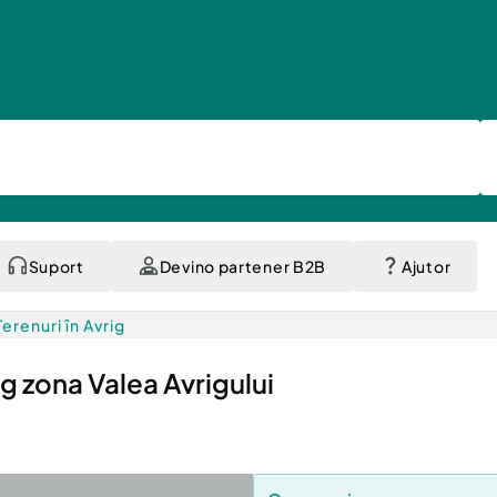
Suport
Devino partener B2B
Ajutor
Terenuri în Avrig
ig zona Valea Avrigului