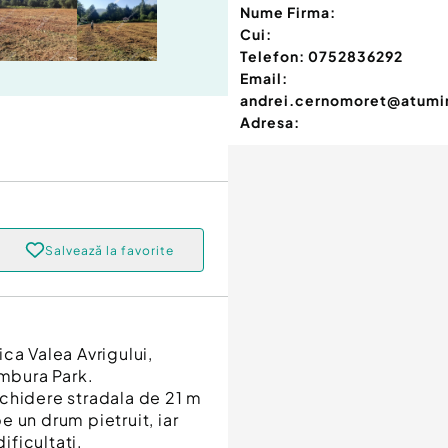
Nume Firma:
Cui:
Telefon:
0752836292
Email:
andrei.cernomoret@atumim
Adresa:
Salvează la favorite
tica Valea Avrigului,
ambura Park.
chidere stradala de 21 m
 un drum pietruit, iar
ificultati.