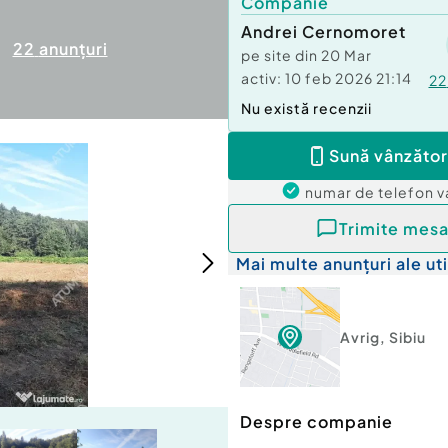
Companie
Andrei Cernomoret
22
anunțuri
pe site din
20 Mar
activ:
10 feb 2026 21:14
22
Nu există recenzii
Sună vânzător
numar de telefon
v
Trimite mesa
Mai multe anunțuri ale uti
Avrig
,
Sibiu
Despre companie