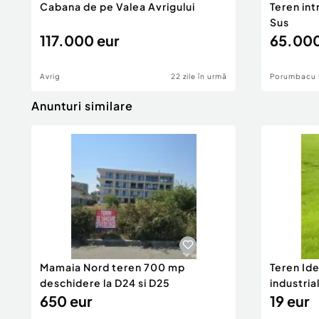
Cabana de pe Valea Avrigului
Teren int
Sus
117.000 eur
65.000
Avrig
22 zile în urmă
Porumbacu 
Anunturi similare
Mamaia Nord teren 700 mp
Teren Id
deschidere la D24 si D25
industria
650 eur
DN2A
19 eur