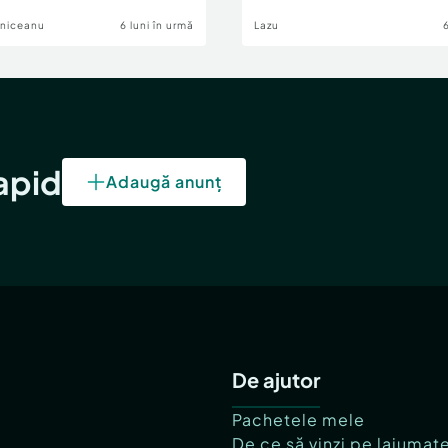
lniceanu
6 luni în urmă
Lazu
rapid
Adaugă anunț
De ajutor
Pachetele mele
De ce să vinzi pe lajumat