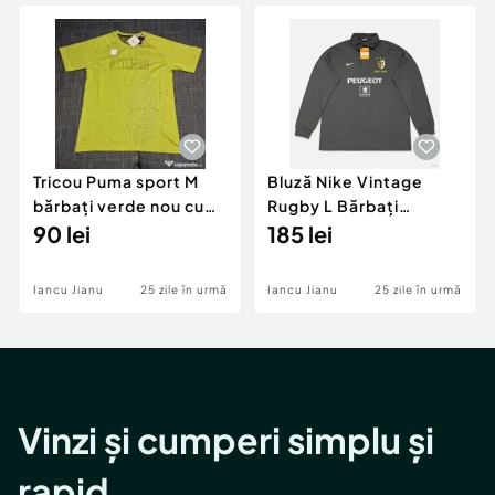
Locuri de munca
Utilaje agricole si industriale
Servicii
Piese auto si accesorii
Animale de companie
Dacia Duster
Afaceri și echipamente profesionale
Inchiriere Bunuri si Vehicule
Tricou Puma sport M
Bluză Nike Vintage
bărbați verde nou cu
Rugby L Bărbați
etichetă
90 lei
Peugeot 1907-2007
185 lei
Nouă cu Etichetă
Iancu Jianu
25 zile în urmă
Iancu Jianu
25 zile în urmă
Vinzi și cumperi simplu și
rapid