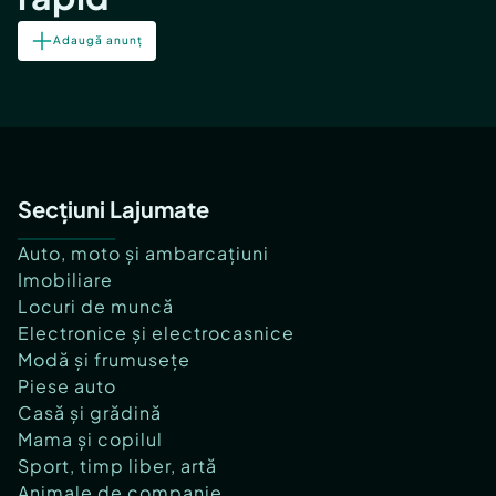
Adaugă anunț
Secțiuni Lajumate
Auto, moto și ambarcațiuni
Imobiliare
Locuri de muncă
Electronice și electrocasnice
Modă și frumusețe
Piese auto
Casă și grădină
Mama și copilul
Sport, timp liber, artă
Animale de companie