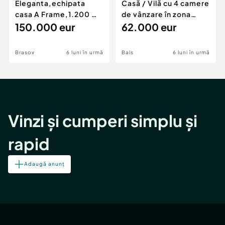
Eleganta,echipata
Casă / Vilă cu 4 camere
casa A Frame,1.200 mp
de vânzare în zona
teren,deschidere Pia
150.000 eur
Periferie
62.000 eur
Brasov
6 luni în urmă
Bals
6 luni în urmă
Vinzi și cumperi simplu și
rapid
Adaugă anunț