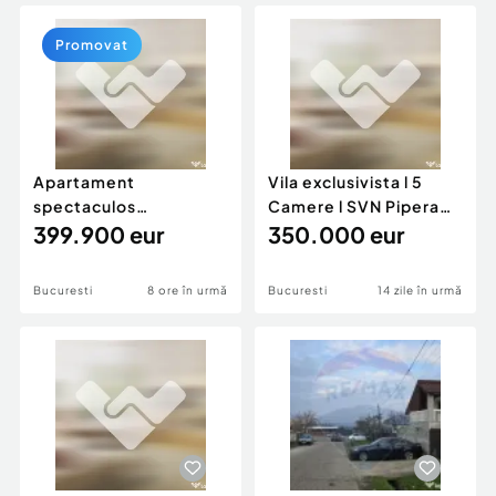
Locuri de munca
Utilaje agricole si industriale
Servicii
Piese auto si accesorii
Promovat
Animale de companie
Dacia Duster
Afaceri și echipamente profesionale
Inchiriere Bunuri si Vehicule
Apartament
Vila exclusivista l 5
spectaculos
Camere l SVN Pipera
Metropolitan Viilor
399.900 eur
Homes
350.000 eur
vedere panoramica
Bucuresti
8 ore în urmă
Bucuresti
14 zile în urmă