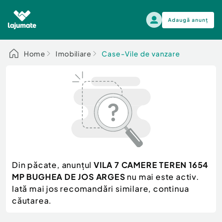
Adaugă anunț
Alege categoria
Home
Imobiliare
Case-Vile de vanzare
Auto, moto si ambarcatiuni
Toate Anunturile
Auto, moto si ambarcatiuni
Imobiliare
Autoturisme
Electronice si electrocasnice
Anvelope si Jante
Casa si gradina
Alege dupa sezon
Piese auto
Scutere - ATV - UTV
Din păcate, anunțul
VILA 7 CAMERE TEREN 1654
Mama si copilul
Autoutilitare
MP BUGHEA DE JOS ARGES
nu mai este activ.
Moda si frumusete
Ambarcatiuni
Iată mai jos recomandări similare, continua
Sport, timp liber, arta
căutarea.
Camioane - Rulote - Remorci
Agro si Industrie
Motociclete