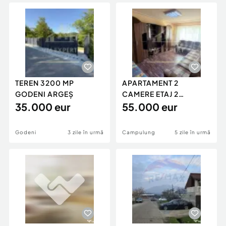
Locuri de munca
Utilaje agricole si industriale
Servicii
Piese auto si accesorii
Animale de companie
Dacia Duster
Afaceri și echipamente profesionale
Inchiriere Bunuri si Vehicule
TEREN 3200 MP
APARTAMENT 2
GODENI ARGEȘ
CAMERE ETAJ 2
35.000 eur
DECOMANDAT GRUI
55.000 eur
CAMPULUNG
Godeni
3 zile în urmă
Campulung
5 zile în urmă