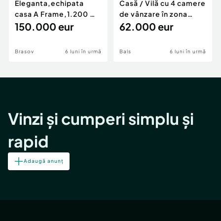
Eleganta,echipata
Casă / Vilă cu 4 camere
casa A Frame,1.200 mp
de vânzare în zona
teren,deschidere Pia
150.000 eur
Periferie
62.000 eur
Brasov
6 luni în urmă
Bals
6 luni în urmă
Vinzi și cumperi simplu și
rapid
Adaugă anunț