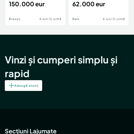
teren,deschidere Pia
150.000 eur
Periferie
62.000 eur
Brasov
6 luni în urmă
Bals
6 luni în urmă
Vinzi și cumperi simplu și
rapid
Adaugă anunț
Secțiuni Lajumate