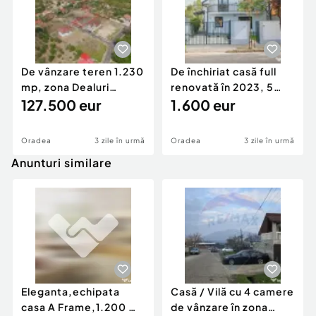
De vânzare teren 1.230
De închiriat casă full
mp, zona Dealuri
renovată în 2023, 5
Oradea - Gheorgh...
127.500 eur
camere, pe...
1.600 eur
Oradea
3 zile în urmă
Oradea
3 zile în urmă
Anunturi similare
Eleganta,echipata
Casă / Vilă cu 4 camere
casa A Frame,1.200 mp
de vânzare în zona