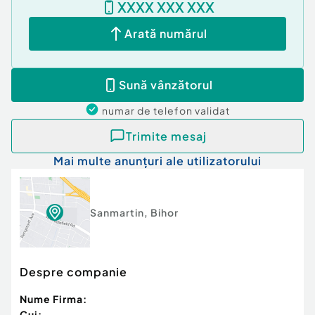
XXXX XXX XXX
Coordonate Google Maps:
https://maps.app.goo.gl/jLfhesZveANXwPPJ8
Arată numărul
47.009384, 21.963386
2X57+Q92 Sânmartin
Sună vânzătorul
Pentru detalii sau stabilirea unei întâlniri,
contactează-mă la numărul de telefon afișat.
numar de telefon
validat
-- Comisionul este 0%! Reprezint vânzătorul în
Trimite mesaj
tranzacție.
Mai multe anunțuri ale utilizatorului
-- Invit colegii agenți la colaborare.
Număr niveluri imobil:
1
Posibilitate parcare: Nu
Sanmartin
,
Bihor
Curent
Apă
Canalizare
Despre companie
Nume Firma:
Cui: