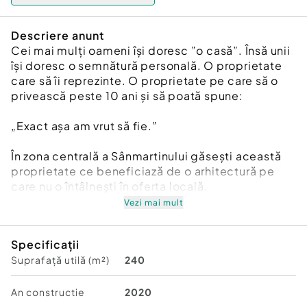
Descriere anunt
Cei mai mulți oameni își doresc ”o casă”. Însă unii
își doresc o semnătură personală. O proprietate
care să îi reprezinte. O proprietate pe care să o
privească peste 10 ani și să poată spune:
„Exact așa am vrut să fie.”
În zona centrală a Sânmartinului găsești această
proprietate ce beneficiază de o arhitectură pe
care nu o întâlnești în oferta locală.
Vezi mai mult
Constrrucția este la roșu, dar deja tencuită la
exterior, un avantaj important pentru cei care vor
Specificații
să evite bătăile de cap ale șantierului greu, dar
Suprafață utilă (m²)
240
suficient de devreme încât să poată decide
singuri cum va arăta căminul lor.
An constructie
2020
Edificată pe un teren de 726 mp, cu are 5 camere