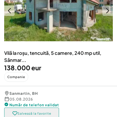
Locuri de munca
Utilaje agricole si industriale
Servicii
Piese auto si accesorii
Animale de companie
Dacia Duster
Afaceri și echipamente profesionale
Inchiriere Bunuri si Vehicule
Vilă la roșu, tencuită, 5 camere, 240 mp util,
Sânmar...
138.000 eur
Companie
Sanmartin
,
BH
05.08.2026
Număr de telefon
validat
Salvează la favorite