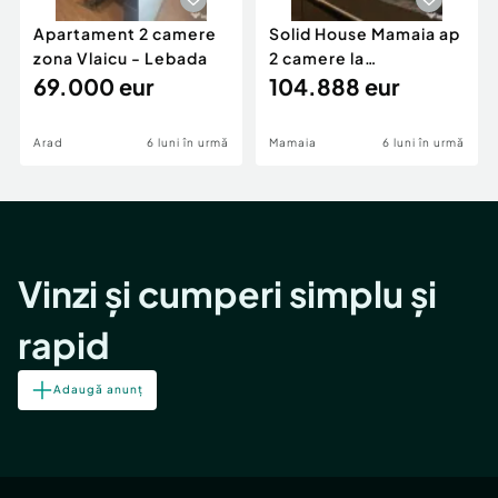
Apartament 2 camere
Solid House Mamaia ap
zona Vlaicu - Lebada
2 camere la
69.000 eur
cheie,langa Mega
104.888 eur
Image
Arad
6 luni în urmă
Mamaia
6 luni în urmă
Vinzi și cumperi simplu și
rapid
Adaugă anunț