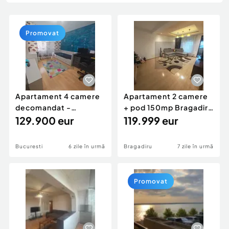
Locuri de munca
Utilaje agricole si industriale
Servicii
Piese auto si accesorii
Animale de companie
Promovat
Dacia Duster
Afaceri și echipamente profesionale
Inchiriere Bunuri si Vehicule
Apartament 4 camere
Apartament 2 camere
decomandat -
+ pod 150mp Bragadiru
centrala- Titan / Aleea
129.900 eur
Cartierul Verde
119.999 eur
F...
Bucuresti
6 zile în urmă
Bragadiru
7 zile în urmă
Promovat