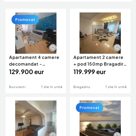
Locuri de munca
Utilaje agricole si industriale
Servicii
Piese auto si accesorii
Animale de companie
Promovat
Dacia Duster
Afaceri și echipamente profesionale
Inchiriere Bunuri si Vehicule
Apartament 4 camere
Apartament 2 camere
decomandat -
+ pod 150mp Bragadiru
centrala- Titan / Aleea
129.900 eur
Cartierul Verde
119.999 eur
F...
Bucuresti
7 zile în urmă
Bragadiru
7 zile în urmă
Promovat