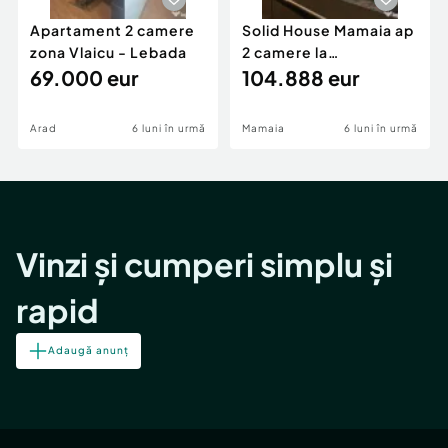
Apartament 2 camere
Solid House Mamaia ap
zona Vlaicu - Lebada
2 camere la
69.000 eur
cheie,langa Mega
104.888 eur
Image
Arad
6 luni în urmă
Mamaia
6 luni în urmă
Vinzi și cumperi simplu și
rapid
Adaugă anunț