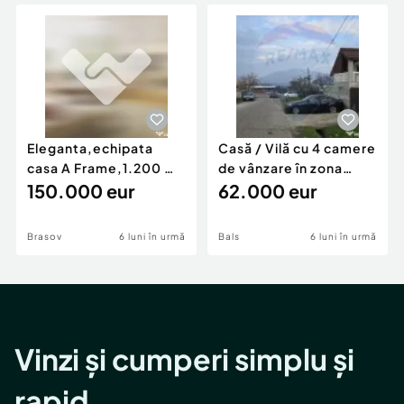
Locuri de munca
Utilaje agricole si industriale
Servicii
Piese auto si accesorii
Animale de companie
Dacia Duster
Afaceri și echipamente profesionale
Inchiriere Bunuri si Vehicule
Eleganta,echipata
Casă / Vilă cu 4 camere
casa A Frame,1.200 mp
de vânzare în zona
teren,deschidere Pia
150.000 eur
Periferie
62.000 eur
Brasov
6 luni în urmă
Bals
6 luni în urmă
Vinzi și cumperi simplu și
rapid