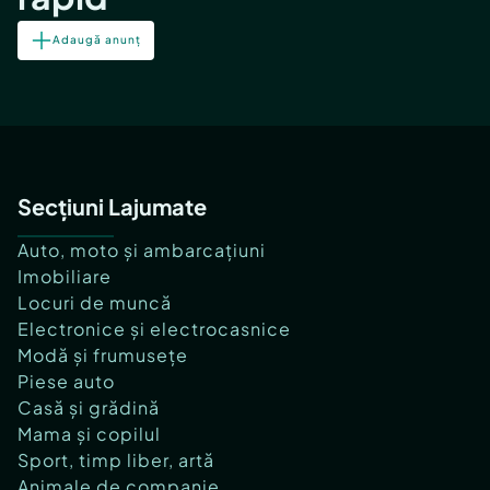
Adaugă anunț
Secțiuni Lajumate
Auto, moto și ambarcațiuni
Imobiliare
Locuri de muncă
Electronice și electrocasnice
Modă și frumusețe
Piese auto
Casă și grădină
Mama și copilul
Sport, timp liber, artă
Animale de companie