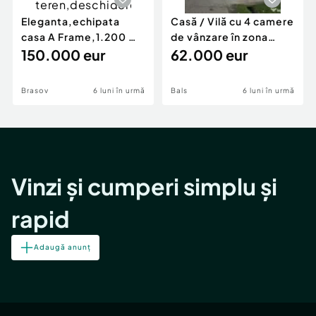
Eleganta,echipata
Casă / Vilă cu 4 camere
casa A Frame,1.200 mp
de vânzare în zona
teren,deschidere Pia
150.000 eur
Periferie
62.000 eur
Brasov
6 luni în urmă
Bals
6 luni în urmă
Vinzi și cumperi simplu și
rapid
Adaugă anunț