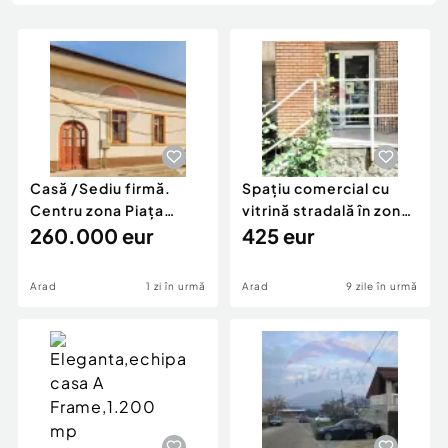
Locuri de munca
Utilaje agricole si industriale
Servicii
Piese auto si accesorii
Animale de companie
Dacia Duster
Afaceri și echipamente profesionale
Inchiriere Bunuri si Vehicule
Casă /Sediu firmă.
Spațiu comercial cu
Centru zona Piața
vitrină stradală în zona
Catedralei. Teren...
260.000 eur
Fortuna
425 eur
Arad
1 zi în urmă
Arad
9 zile în urmă