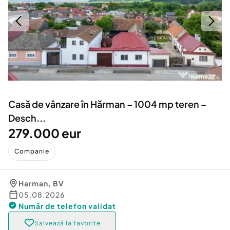
Locuri de munca
Utilaje agricole si industriale
Servicii
Piese auto si accesorii
Animale de companie
Dacia Duster
Afaceri și echipamente profesionale
Inchiriere Bunuri si Vehicule
Casă de vânzare în Hărman – 1004 mp teren –
Desch...
279.000 eur
Companie
Harman
,
BV
05.08.2026
Număr de telefon
validat
Salvează la favorite