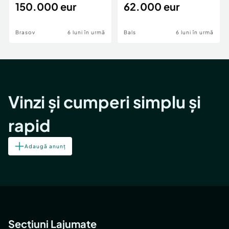
teren,deschidere Pia
150.000 eur
Periferie
62.000 eur
Brasov
6 luni în urmă
Bals
6 luni în urmă
Vinzi și cumperi simplu și
rapid
Adaugă anunț
Secțiuni Lajumate