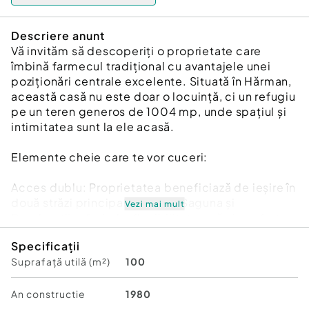
Descriere anunt
Vă invităm să descoperiți o proprietate care
îmbină farmecul tradițional cu avantajele unei
poziționări centrale excelente. Situată în Hărman,
această casă nu este doar o locuință, ci un refugiu
pe un teren generos de 1004 mp, unde spațiul și
intimitatea sunt la ele acasă.
Elemente cheie care te vor cuceri:
Acces dublu: Proprietatea beneficiază de ieșire în
două străzi principale (Andrei Șaguna și
Vezi mai mult
Dorobanți), oferind o flexibilitate rară și confort
sporit.
Specificații
Suprafață utilă (m²)
100
Curte și grădină: O suprafață generoasă ce
permite amenajarea unui spațiu de joacă, a unei
grădini de legume sau pur și simplu a unui loc de
An constructie
1980
relaxare sub cerul liber.