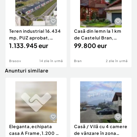
Teren industrial 16.434
Casă din lemn la 1 km
mp, PUZ aprobat,
de Castelul Bran,
Uzina 2, Brașov
1.133.945 eur
potențial turis...
99.800 eur
Brasov
14 zile în urmă
Bran
2 zile în urmă
Anunturi similare
Eleganta,echipata
Casă / Vilă cu 4 camere
casa A Frame,1.200 mp
de vânzare în zona