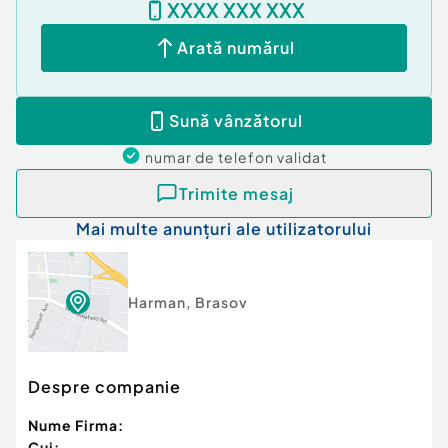
XXXX XXX XXX
Canalizare
Gaz
Arată numărul
Încălzire
Sună vânzătorul
numar de telefon
validat
Trimite mesaj
Mai multe anunțuri ale utilizatorului
Harman
,
Brasov
Despre companie
Nume Firma:
Cui: