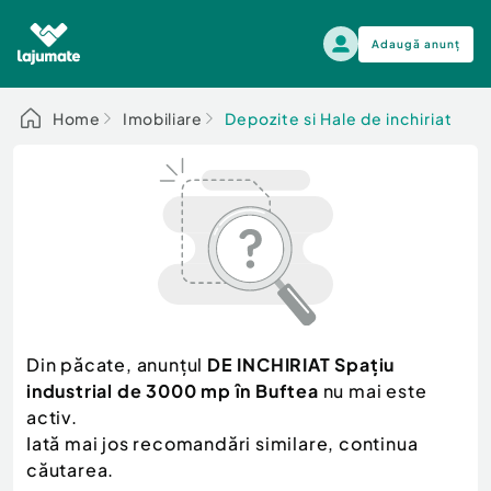
Adaugă anunț
Alege categoria
Home
Imobiliare
Depozite si Hale de inchiriat
Auto, moto si ambarcatiuni
Toate Anunturile
Auto, moto si ambarcatiuni
Imobiliare
Autoturisme
Electronice si electrocasnice
Anvelope si Jante
Casa si gradina
Alege dupa sezon
Piese auto
Scutere - ATV - UTV
Din păcate, anunțul
DE INCHIRIAT Spațiu
Mama si copilul
Autoutilitare
industrial de 3000 mp în Buftea
nu mai este
Moda si frumusete
Ambarcatiuni
activ.
Sport, timp liber, arta
Iată mai jos recomandări similare, continua
Camioane - Rulote - Remorci
Agro si Industrie
căutarea.
Motociclete