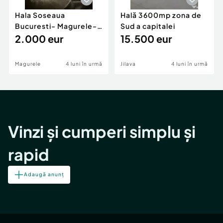
Hala Soseaua
Hală 3600mp zona de
Bucuresti- Magurele-
Sud a capitalei
planul 2.
2.000 eur
15.500 eur
Magurele
4 luni în urmă
Jilava
4 luni în urmă
Vinzi și cumperi simplu și
rapid
Adaugă anunț