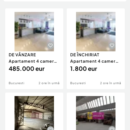
Locuri de munca
Utilaje agricole si industriale
Servicii
Piese auto si accesorii
Animale de companie
Dacia Duster
Afaceri și echipamente profesionale
Inchiriere Bunuri si Vehicule
DE VÂNZARE
DE ÎNCHIRIAT
Apartament 4 camere |
Apartament 4 camere |
Petrom City | Vedere
485.000 eur
Petrom City | Vedere
1.800 eur
la...
...
Bucuresti
2 ore în urmă
Bucuresti
2 ore în urmă