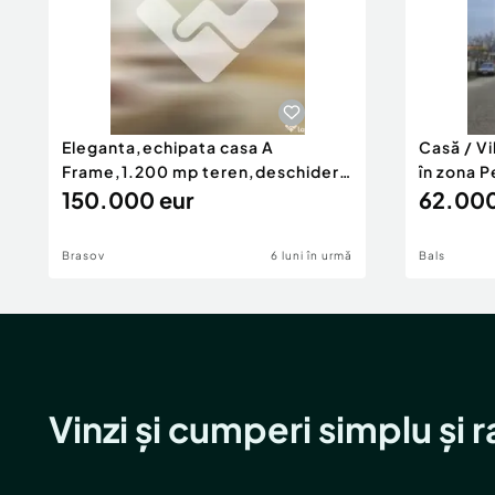
Eleganta,echipata casa A
Casă / V
Frame,1.200 mp teren,deschidere
în zona P
Pia
150.000 eur
62.000
Brasov
6 luni în urmă
Bals
Vinzi și cumperi simplu și 