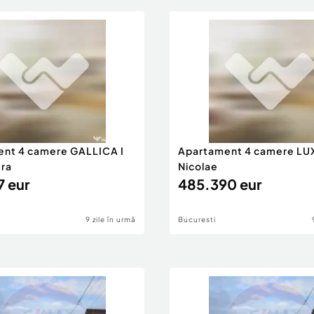
nt 4 camere GALLICA I
Apartament 4 camere LUX
era
Nicolae
7 eur
485.390 eur
9 zile în urmă
Bucuresti