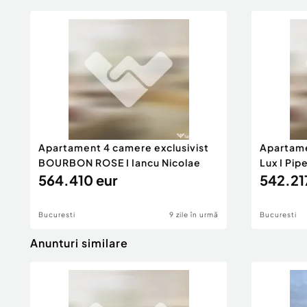
Apartament 4 camere exclusivist
Apartame
BOURBON ROSE I Iancu Nicolae
Lux I Pip
564.410 eur
542.21
Bucuresti
9 zile în urmă
Bucuresti
Anunturi similare