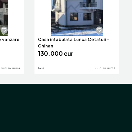
e vânzare
Casa intabulata Lunca Cetatuii -
Chihan
130.000 eur
6 luni în urmă
Iasi
5 luni în urmă