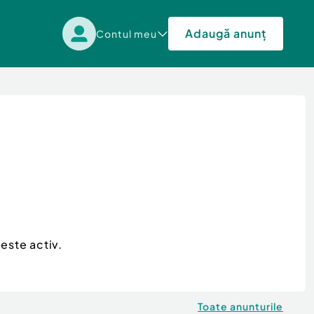
Adaugă anunț
Contul meu
este activ.
Toate anunturile