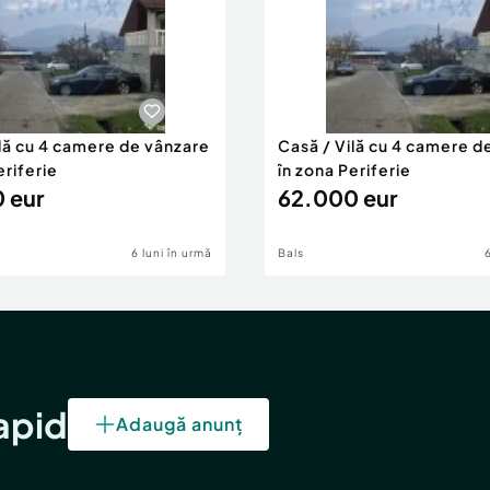
ilă cu 4 camere de vânzare
Casă / Vilă cu 4 camere d
eriferie
în zona Periferie
 eur
62.000 eur
6 luni în urmă
Bals
rapid
Adaugă anunț